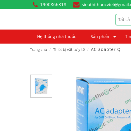
1900866818
sieuthithuocviet@gmail
Tất cả
Hệ thống nhà thuốc
Sản phẩm
Tin
AC adapter Q
Trang chủ
Thiết bị vật tư y tế