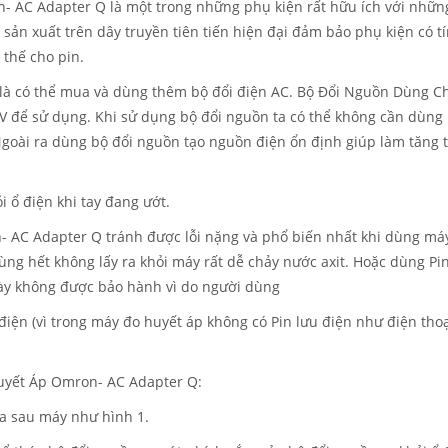
 AC Adapter Q là một trong những phụ kiện rất hữu ích với nhữ
sản xuất trên dây truyền tiên tiến hiện đại đảm bảo phụ kiện có t
thế cho pin.
g là có thể mua và dùng thêm bộ đổi điện AC. Bộ Đổi Nguồn Dùng 
 để sử dụng. Khi sử dụng bộ đổi nguồn ta có thể không cần dùng pin
Ngoài ra dùng bộ đổi nguồn tạo nguồn điện ổn định giúp làm tăng t
 ổ điện khi tay đang ướt.
C Adapter Q tránh được lỗi nặng và phổ biến nhất khi dùng máy 
ng hết không lấy ra khỏi máy rất dễ chảy nước axit. Hoặc dùng Pin
này không được bảo hành vì do người dùng
 điện (vì trong máy đo huyết áp không có Pin lưu điện như điện tho
yết Áp Omron- AC Adapter Q:
ía sau máy như hình 1.