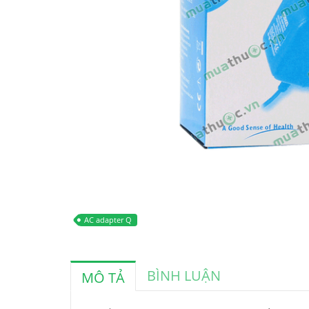
AC adapter Q
BÌNH LUẬN
MÔ TẢ