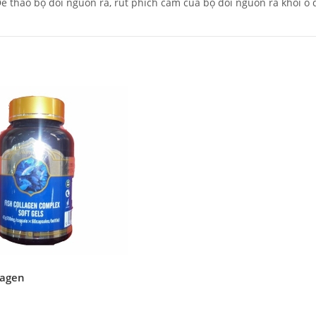
 tháo bộ đổi nguồn ra, rút phích cắm của bộ đổi nguồn ra khỏi ổ đ
lagen