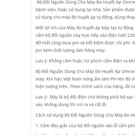
Bộ Đổi Nguồn Dùng Cho Máy Đo Huyết Áp Omron-
bệnh viện, hoặc sử dụng tại nhà. Sản phẩm được 
sử dụng cho máy đo huyết áp tự động, dùng thay 
Một lợi ích của Máy đo huyết áp bắp tay tự độn
cắm bộ đổi nguồn này trực tiếp vào điện lưới 220V
đỡ mất công mua pin và tiết kiệm được chi phí. 
pin kém chất lượng làm hỏng máy.
Lưu ý: Không cắm hoặc rút phích cắm điện ra khỏi
Bộ Đổi Nguồn Dùng Cho Máy Đo Huyết Áp Omron- A
máy. Khí hậu Việt Nam nóng ẩm làm Pin khi đã dù
hiện tượng trên. Theo chính sách của hãng, lỗi 
Lưu ý: Đây là bộ đổi điện chứ không phải bộ xạc
vào, không dùng thì rút ra và cất đi.
Cách sử dụng Bộ Đổi Nguồn Dùng Cho Máy Đo Hu
1. Cắm đầu giắc của bộ đổi nguồn vào lỗ cắm ph