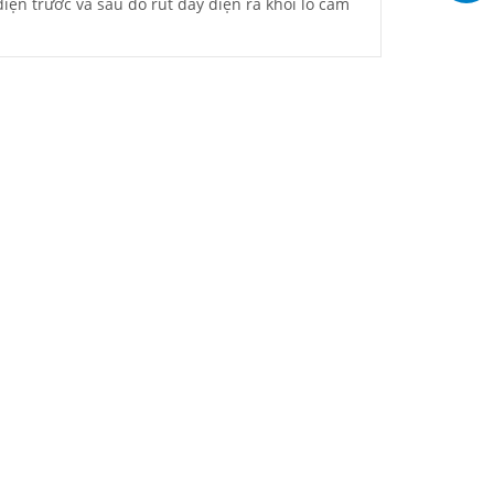
iện trước và sau đó rút dây điện ra khỏi lỗ cắm