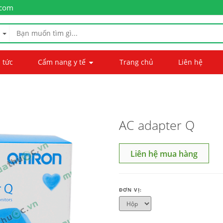
.com
 tức
Cẩm nang y tế
Trang chủ
Liên hệ
AC adapter Q
Liên hệ mua hàng
ĐƠN VỊ: