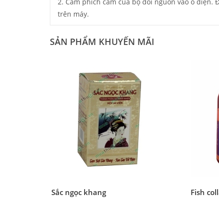
2. Cắm phích cắm của bộ đổi nguồn vào ổ điện. Để
trên máy.
SẢN PHẨM KHUYẾN MÃI
Sắc ngọc khang
Fish col