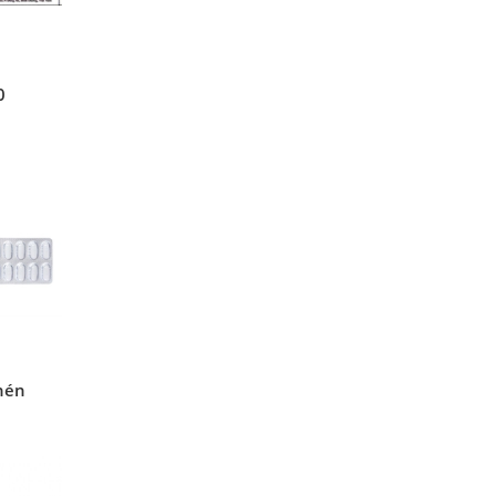
0
nén