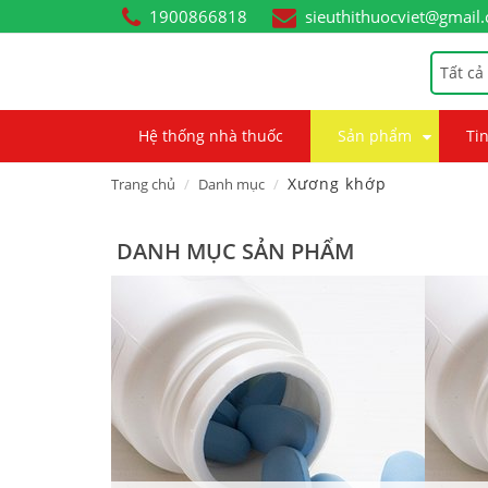
1900866818
sieuthithuocviet@gmail
Tất cả
Hệ thống nhà thuốc
Sản phẩm
Tin
Xương khớp
Trang chủ
Danh mục
DANH MỤC SẢN PHẨM
p