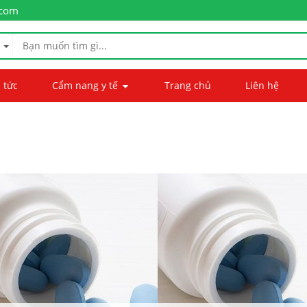
.com
 tức
Cẩm nang y tế
Trang chủ
Liên hệ