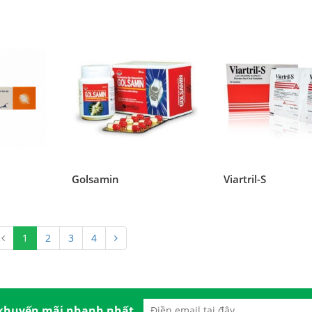
Golsamin
Viartril-S
1
2
3
4
 khuyến mãi nhanh nhất