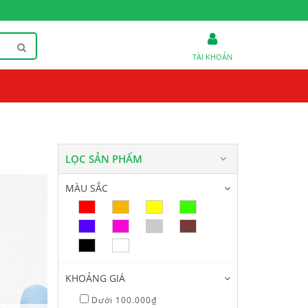
TÀI KHOẢN
LỌC SẢN PHẨM
MÀU SẮC
KHOẢNG GIÁ
Thuốc trị ung thư
G
Dưới 100.000₫