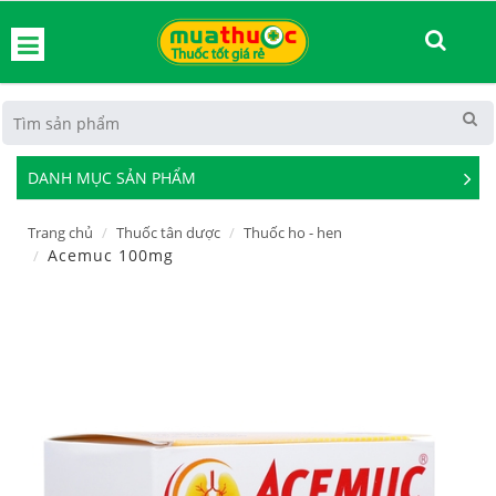
hoát
DANH MỤC SẢN PHẨM
See
Mor
Trang chủ
Thuốc tân dược
Thuốc ho - hen
Acemuc 100mg