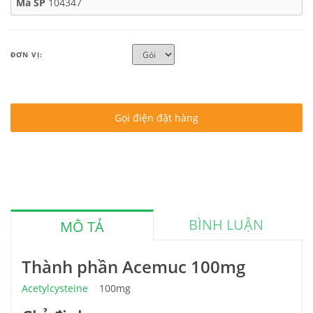
Mã SP
104347
ĐƠN VỊ:
Gọi điện đặt hàng
BÌNH LUẬN
MÔ TẢ
Thành phần Acemuc 100mg
Acetylcysteine
100mg