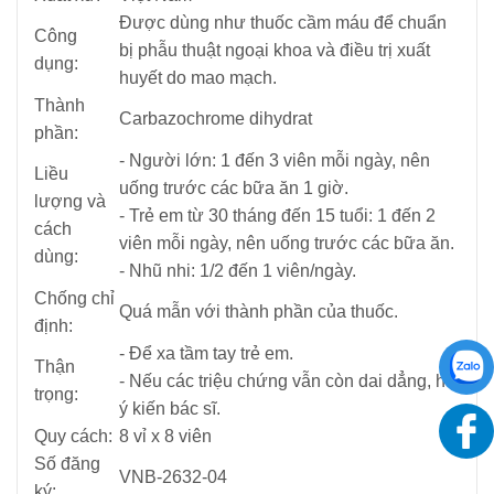
Ðược dùng như thuốc cầm máu để chuẩn
Công
bị phẫu thuật ngoại khoa và điều trị xuất
dụng:
huyết do mao mạch.
Thành
Carbazochrome dihydrat
phần:
- Người lớn: 1 đến 3 viên mỗi ngày, nên
Liều
uống trước các bữa ăn 1 giờ.
lượng và
- Trẻ em từ 30 tháng đến 15 tuổi: 1 đến 2
cách
viên mỗi ngày, nên uống trước các bữa ăn.
dùng:
- Nhũ nhi: 1/2 đến 1 viên/ngày.
Chống chỉ
Quá mẫn với thành phần của thuốc.
định:
- Để xa tầm tay trẻ em.
Thận
- Nếu các triệu chứng vẫn còn dai dẳng, hỏi
trọng:
ý kiến bác sĩ.
Quy cách:
8 vỉ x 8 viên
Số đăng
VNB-2632-04
ký: