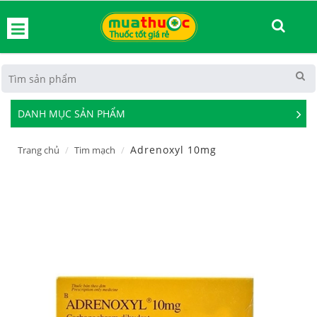
hoát
DANH MỤC SẢN PHẨM
See
Mor
Adrenoxyl 10mg
Trang chủ
Tim mạch