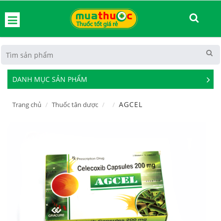
hoát
DANH MỤC SẢN PHẨM
See
Mor
AGCEL
Trang chủ
Thuốc tân dược