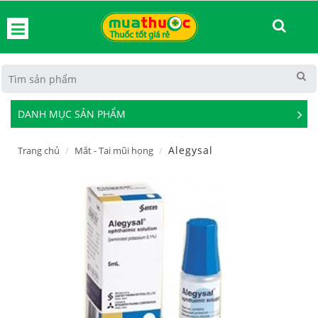
hoát
DANH MỤC SẢN PHẨM
See
Mor
Alegysal
Trang chủ
Mắt - Tai mũi họng