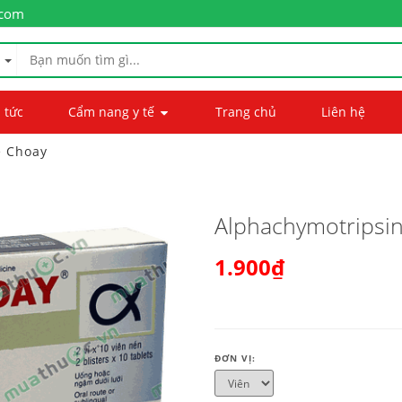
.com
 tức
Cẩm nang y tế
Trang chủ
Liên hệ
e Choay
Alphachymotripsi
1.900₫
ĐƠN VỊ: