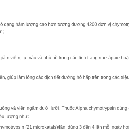
có dạng hàm lượng cao hơn tương đương 4200 đơn vị chymotr
n;
ảm viêm, tụ máu và phù nề trong các tình trạng như áp-xe hoặ
trên, giúp làm lỏng các dịch tiết đường hô hấp trên trong các t
 uống và viên ngậm dưới lưỡi. Thuốc Alpha chymotrypsin dùng đ
iều lượng như:
otrypsin (21 microkatals)/lần, dùng 3 đến 4 lần mỗi ngày hoặc