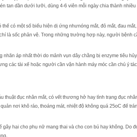
 tan dần dưới lưỡi, dùng 4-6 viên mỗi ngày chia thành nhiều 
 thể có một số biểu hiện dị ứng nhưnóng mắt, đỏ mắt, đau mắt, 
 chí là sốc phản vệ. Trong những trường hợp này, người bệnh c
ăng nhãn áp nhất thời do mảnh vụn dây chằng bị enzyme tiêu hủ
ưng các tài xế hoặc người cần vận hành máy móc cần chú ý tác
 thuật đục nhân mắt, có vết thương hở hay tình trạng đục nhâ
 quản nơi khô ráo, thoáng mát, nhiệt độ không quá 25oC để tr
ể gây hại cho phụ nữ mang thai và cho con bú hay không. Do đ
ụng.