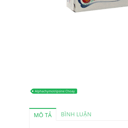
Alphachymotripsine Choay
BÌNH LUẬN
MÔ TẢ