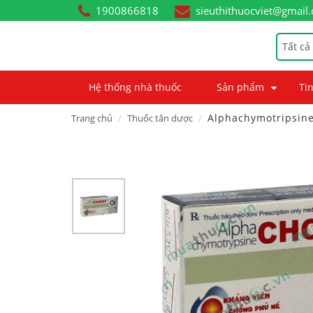
1900866818
sieuthithuocviet@gmail
Tất cả
Hệ thống nhà thuốc
Sản phẩm
Tin
Alphachymotripsin
Trang chủ
Thuốc tân dược