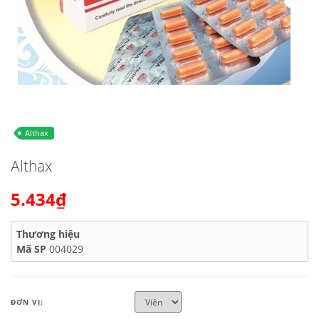
Althax
Althax
5.434₫
Thương hiệu
Mã SP
004029
ĐƠN VỊ: