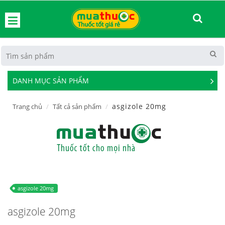
hoát
DANH MỤC SẢN PHẨM
See
Mor
asgizole 20mg
Trang chủ
Tất cả sản phẩm
asgizole 20mg
asgizole 20mg