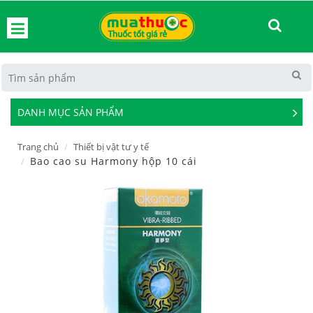
hoát
DANH MỤC SẢN PHẨM
See
Mor
Trang chủ
Thiết bị vật tư y tế
Bao cao su Harmony hộp 10 cái