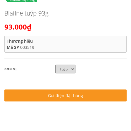
Biafine tuýp 93g
93.000₫
Thương hiệu
Mã SP
003519
ĐƠN VỊ:
Gọi điện đặt hàng