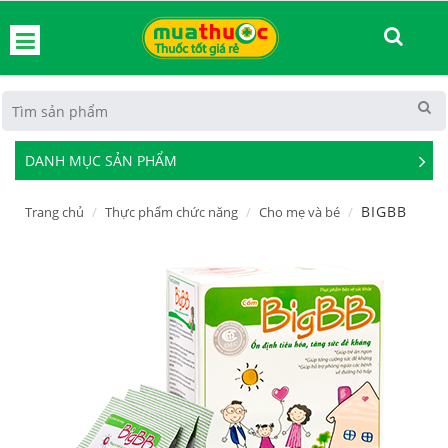
hoát
DANH MỤC SẢN PHẨM
See
Mor
BIGBB
Trang chủ
Thực phẩm chức năng
Cho mẹ và bé