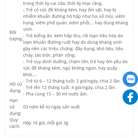
trong thời kỳ cai sữa, thời kỳ mọc răng.
- Trẻ có sức đề kháng kém, hay ốm vặt, hay bị
nhiễm khuẩn đường hô hấp như ho, sổ mũi, viêm
họng, viêm phế quản, viêm phổi,… hay dùng kháng
sinh.
Đối
- Trẻ biếng ăn, kém hấp thu, rối loạn tiêu hóa do
tượng:
loạn khuẩn đường ruột hay do dùng kháng sinh
gây nên các triệu chứng: đầy bụng, khó tiêu, tiêu
chảy, táo bón, phân sống.
- Trẻ suy dinh dưỡng, chậm lớn, trẻ hay ốm yếu do
sức đề kháng kém, ngủ không ngon, hay quấy
khóc,…
- Trẻ từ 6 – 12 tháng tuổi: 2 gói/ngày, chia 2 lần.
HD sử
- Trẻ lên 12 tháng tuổi: 4 gói/ngày, chia 2 lần.
dụng:
- Pha cùng 15 – 30 ml nước ấm.
Hạn
sử
03 năm kể từ ngày sản xuất
dụng:
Quy
Hộp 16 gói, mỗi gói 3g
cách: