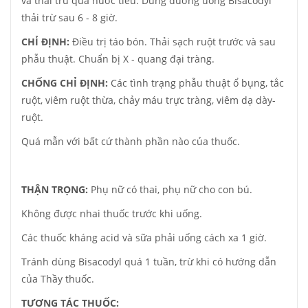
và thải trừ qua nước tiểu. Dùng đường uống Bisacodyl
thải trừ sau 6 - 8 giờ.
CHỈ ĐỊNH:
Điều trị táo bón. Thải sạch ruột trước và sau
phẫu thuật. Chuẩn bị X - quang đại tràng.
CHỐNG CHỈ ĐỊNH:
Các tình trạng phẫu thuật ổ bụng, tắc
ruột, viêm ruột thừa, chảy máu trực tràng, viêm dạ dày-
ruột.
Quá mẫn với bất cứ thành phần nào của thuốc.
THẬN TRỌNG:
Phụ nữ có thai, phụ nữ cho con bú.
Không được nhai thuốc trước khi uống.
Các thuốc kháng acid và sữa phải uống cách xa 1 giờ.
Tránh dùng Bisacodyl quá 1 tuần, trừ khi có hướng dẫn
của Thầy thuốc.
TƯƠNG TÁC THUỐC: