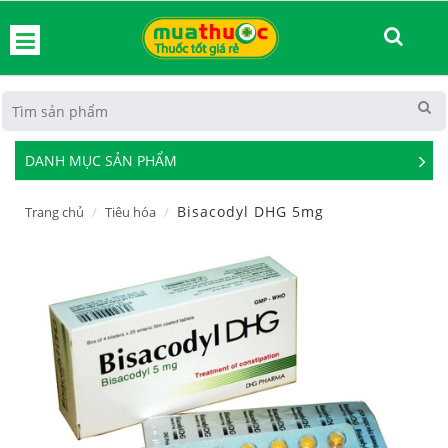
hoát
DANH MỤC SẢN PHẨM
See
Mor
Bisacodyl DHG 5mg
Trang chủ
Tiêu hóa