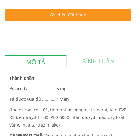
Gọi điện đặt hàng
BÌNH LUẬN
MÔ TẢ
Thành phần:
Bisacodyl ..................... 5 mg
Tá dược vừa đủ ........... 1 viên
(Lactose, avicel 101, tinh bột mì, magnesi stearat, talc, PVP
K30, eudragit L 100, PEG 6000, titan dioxyd, màu oxyd sắt
vàng, màu tartrazin lake)
DẠNG BÀO CHẾ:
Viên nén bao phim tan trong ruột.