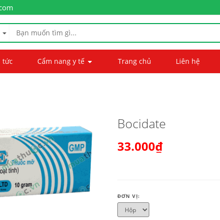
.com
 tức
Cẩm nang y tế
Trang chủ
Liên hệ
Bocidate
33.000₫
ĐƠN VỊ: