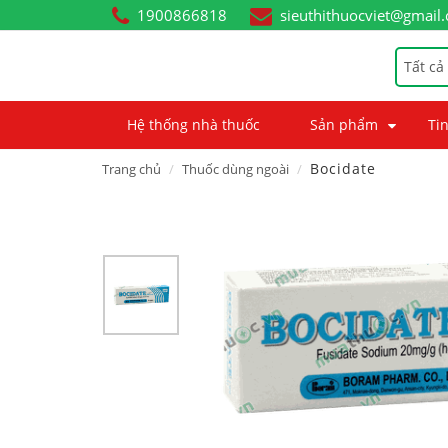
1900866818
sieuthithuocviet@gmail
Tất cả
Hệ thống nhà thuốc
Sản phẩm
Tin
Bocidate
Trang chủ
Thuốc dùng ngoài