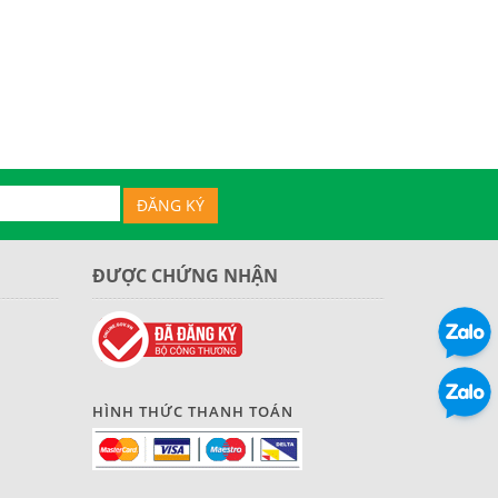
ĐƯỢC CHỨNG NHẬN
HÌNH THỨC THANH TOÁN