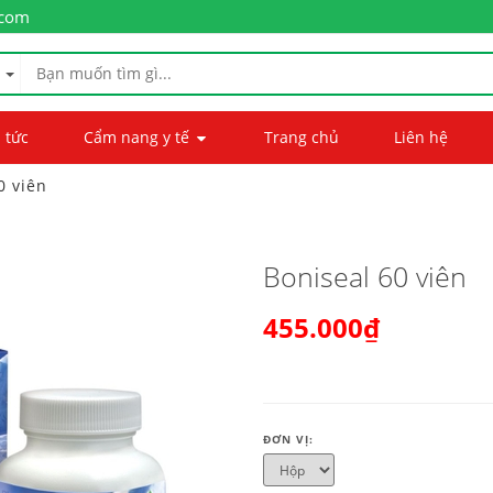
.com
 tức
Cẩm nang y tế
Trang chủ
Liên hệ
0 viên
Boniseal 60 viên
455.000₫
ĐƠN VỊ: