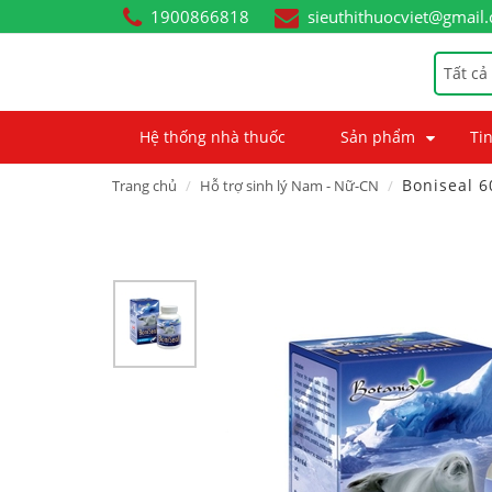
1900866818
sieuthithuocviet@gmail
Tất cả
Hệ thống nhà thuốc
Sản phẩm
Tin
Boniseal 6
Trang chủ
Hỗ trợ sinh lý Nam - Nữ-CN