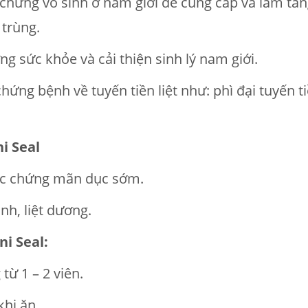
 chứng vô sinh ở nam giới để cung cấp và làm tăn
 trùng.
g sức khỏe và cải thiện sinh lý nam giới.
hứng bệnh về tuyến tiền liệt như: phì đại tuyến ti
i Seal
ắc chứng mãn dục sớm.
inh, liệt dương.
i Seal:
từ 1 – 2 viên.
khi ăn.