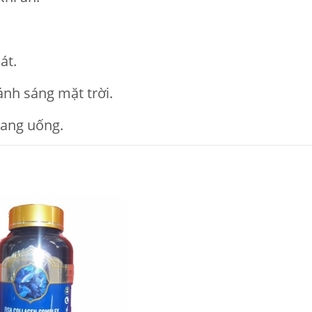
át.
ánh sáng mặt trời.
nang uống.