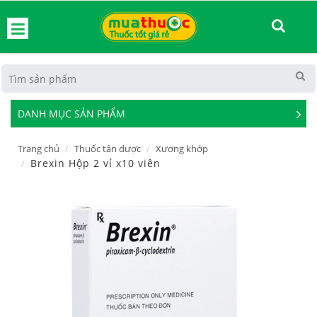
hoát
DANH MỤC SẢN PHẨM
See
Mor
Trang chủ
Thuốc tân dược
Xương khớp
Brexin Hộp 2 vỉ x10 viên