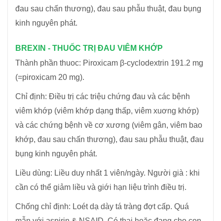
đau sau chấn thương), đau sau phẫu thuật, đau bụng
kinh nguyên phát.
BREXIN - THUỐC TRỊ ĐAU VIÊM KHỚP
Thành phần thuoc: Piroxicam β-cyclodextrin 191.2 mg
(=piroxicam 20 mg).
Chỉ định: Điều trị các triệu chứng đau và các bệnh
viêm khớp (viêm khớp dạng thấp, viêm xuơng khớp)
và các chứng bệnh về cơ xương (viêm gân, viêm bao
khớp, đau sau chấn thương), đau sau phẫu thuật, đau
bụng kinh nguyên phát.
Liều dùng: Liều duy nhất 1 viên/ngày. Người già : khi
cần có thể giảm liều và giới hạn liệu trình điều trị.
Chống chỉ định: Loét dạ dày tá tràng đợt cấp. Quá
mẫn với aspirin & NSAID. Có thai hoặc đang cho con