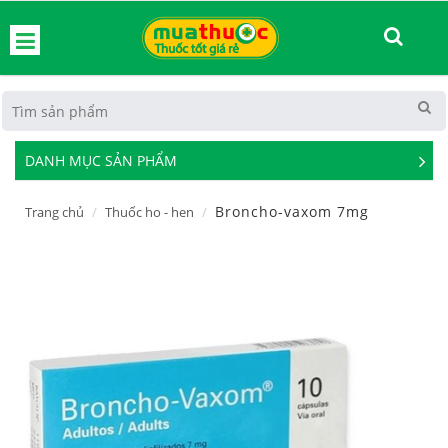
hoát
DANH MỤC SẢN PHẨM
See
Mor
Broncho-vaxom 7mg
Trang chủ
Thuốc ho - hen