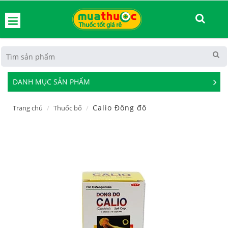
hoát
DANH MỤC SẢN PHẨM
See
Mor
Calio Đông đô
Trang chủ
Thuốc bổ