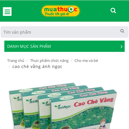
hoát
DANH MỤC SẢN PHẨM
See
Mor
Trang chủ
Thực phẩm chức năng
Cho mẹ và bé
cao chè vằng ánh ngọc