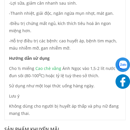
-Lợi sữa, giảm cân nhanh sau sinh.
-Thanh nhiệt, giải độc, ngăn ngừa mụn nhọt, mát gan.
-Điều trị chứng mất ngủ, kích thích tiêu hoá ăn ngon
miệng hơn.
-Hỗ trợ điều trị các bệnh: cao huyết áp, bệnh tim mạch,
máu nhiễm mỡ, gan nhiễm mỡ.
Hướng dẫn sử dụng
Cho ½ miếng
Cao chè vằng
Ánh Ngọc vào 1,5-2 lít nước
0
đun sôi (80-100
C) hoặc tỷ lệ tuỳ theo sở thích.
Sử dụng như một loại thức uống hàng ngày.
Lưu ý
Không dùng cho người bị huyết áp thấp và phụ nữ đang
mang thai.
SẢN PHẨM KHUYẾN MÃI