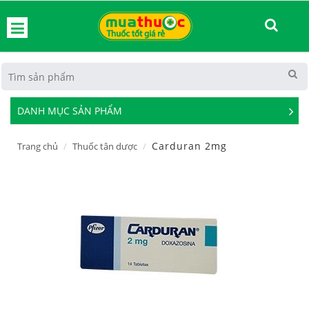
hoát
DANH MỤC SẢN PHẨM
See
Mor
Carduran 2mg
Trang chủ
Thuốc tân dược