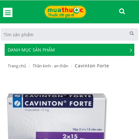
hoát
DANH MỤC SẢN PHẨM
See
Mor
Cavinton Forte
Trang chủ
Thần kinh - an thần