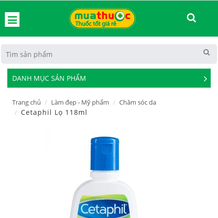
hoát
DANH MỤC SẢN PHẨM
See
Mor
Trang chủ
Làm đẹp - Mỹ phẩm
Chăm sóc da
Cetaphil Lọ 118ml