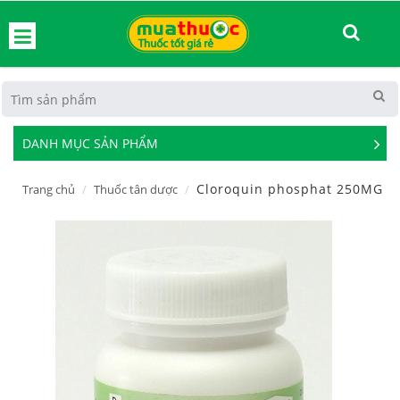
hoát
DANH MỤC SẢN PHẨM
See
Mor
Cloroquin phosphat 250MG
Trang chủ
Thuốc tân dược