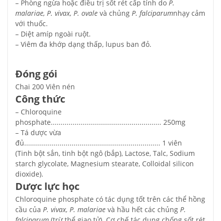
– Phòng ngừa hoặc điều trị sốt rét cấp tính do
P.
malariae, P. vivax, P. ovale
và chủng
P. falciparum
nhạy cảm
với thuốc.
– Diệt amíp ngoài ruột.
– Viêm đa khớp dạng thấp, lupus ban đỏ.
Đóng gói
Chai 200 Viên nén
Công thức
– Chloroquine
phosphate........................................................ 250mg
– Tá dược vừa
đủ..................................................................... 1 viên
(Tinh bột sắn, tinh bột ngô (bắp), Lactose, Talc, Sodium
starch glycolate, Magnesium stearate, Colloidal silicon
dioxide).
Dược lực học
Chloroquine phosphate có tác dụng tốt trên các thể hồng
cầu của
P. vivax, P. malariae
và hầu hết các chủng
P.
falciparum
(trừ thể giao tử). Cơ chế tác dụng chống sốt rét