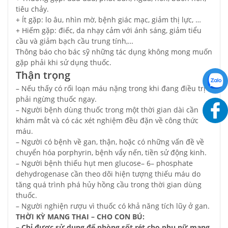
tiêu chảy.
+ Ít gặp: lo âu, nhìn mờ, bệnh giác mạc, giảm thị lực, …
+ Hiếm gặp: điếc, da nhạy cảm với ánh sáng, giảm tiểu
cầu và giảm bạch cầu trung tính,…
Thông báo cho bác sỹ những tác dụng không mong muốn
gặp phải khi sử dụng thuốc.
Thận trọng
– Nếu thấy có rối loạn máu nặng trong khi đang điều trị
phải ngừng thuốc ngay.
– Người bệnh dùng thuốc trong một thời gian dài cần
khám mắt và có các xét nghiệm đều đặn về công thức
máu.
– Người có bệnh về gan, thận, hoặc có những vấn đề về
chuyển hóa porphyrin, bệnh vẩy nến, tiền sử động kinh.
– Người bệnh thiếu hụt men glucose– 6– phosphate
dehydrogenase cần theo dõi hiện tượng thiếu máu do
tăng quá trình phá hủy hồng cầu trong thời gian dùng
thuốc.
– Người nghiện rượu vì thuốc có khả năng tích lũy ở gan.
THỜI KỲ MANG THAI – CHO CON BÚ:
– Chỉ được sử dụng để phòng sốt rét cho phụ nữ mang