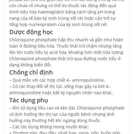
còn chưa rõ nhưng có thể do thuốc tác động đến quá
trình tiêu hóa haemoglobin bằng cách tăng pH trong
nang của tế bào ký sinh trùng sốt rét hoặc cản trở sự
tổng hợp nucleoprotein của ký sinh trùng sốt rét.
Dược động học
Chloroquine phosphate hấp thu nhanh và gần như hoàn
toàn ở đường tiêu hóa. Thuốc thải trừ chậm nhưng tăng
lên khi nước tiểu bị acid hóa, khoảng hơn một nửa lượng
Chloroquine phosphate thải trừ qua đường nước tiểu ở
dạng không biến đổi.
Chống chỉ định
– Quá mẫn với các hợp chất 4– aminoquinoline.
– Có các thay đổi về thị lực, võng mạc gây ra bởi 4–
aminoquinoline hoặc bất kỳ nguyên nhân nào khác.
Tác dụng phụ
– Khi sử dụng liều cao và kéo dài, Chloroquine phosphate
có ảnh hưởng lên thị lực của người bệnh nhưng ảnh
hưởng này thường hết khi ngừng dùng thuốc.
– Các tác dụng không mong muốn khác:
+ Thường gặp: đau đầu, phát ban, ngứa, nôn, buồn nôn,