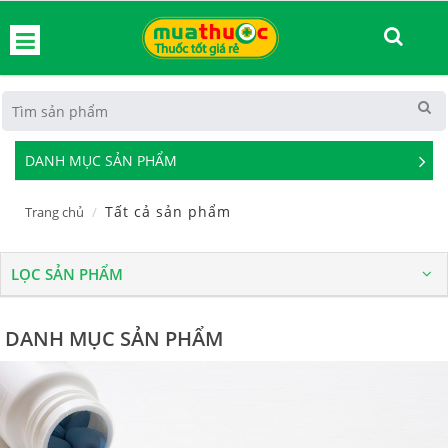
hoát
DANH MỤC SẢN PHẨM
See
Mor
Tất cả sản phẩm
Trang chủ
LỌC SẢN PHẨM
DANH MỤC SẢN PHẨM