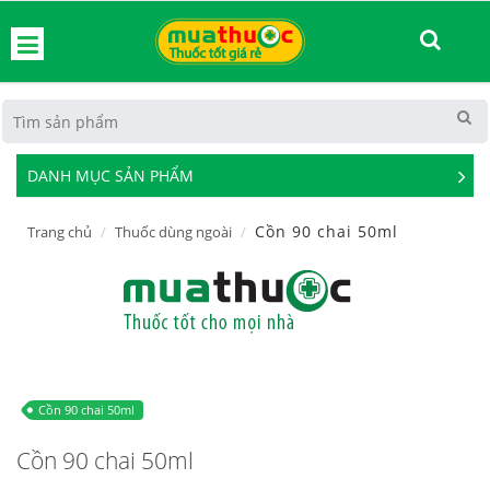
hoát
DANH MỤC SẢN PHẨM
See
Mor
Cồn 90 chai 50ml
Trang chủ
Thuốc dùng ngoài
Cồn 90 chai 50ml
Cồn 90 chai 50ml