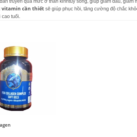
 dẫn truyền quá mức ở thần kinhtủy sống, giúp giảm đau, giảm 
c vitamin cần thiết
sẽ giúp phục hồi, tăng cường độ chắc khỏ
 cao tuổi.
lagen