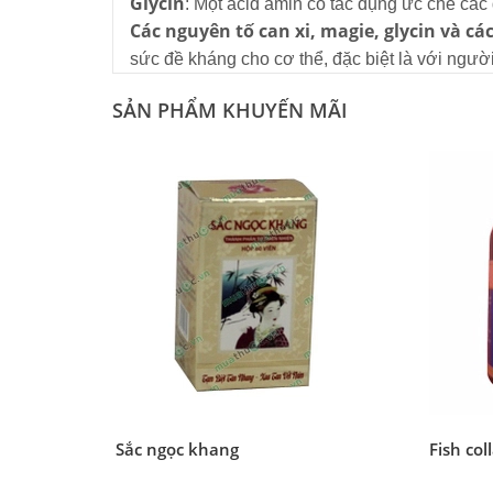
Glycin
: Một acid amin có tác dụng ức chế các
Các nguyên tố can xi, magie, glycin và cá
sức đề kháng cho cơ thể, đặc biệt là với người
SẢN PHẨM KHUYẾN MÃI
Sắc ngọc khang
Fish col