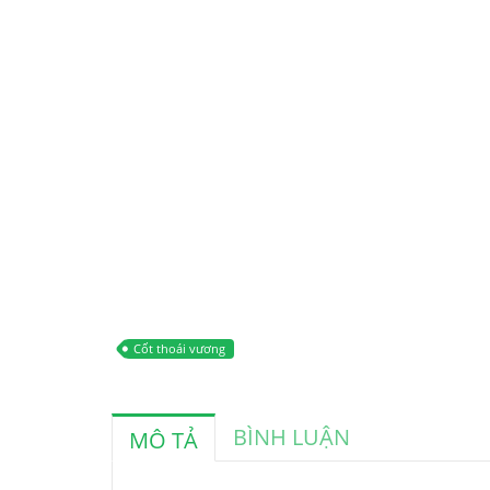
Cốt thoái vương
BÌNH LUẬN
MÔ TẢ