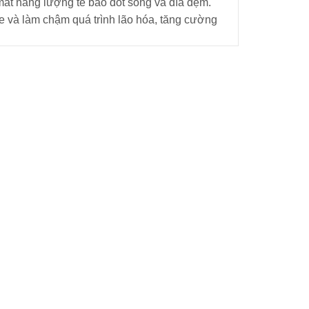
mất năng lượng tế bào đốt sống và đĩa đệm.
e và làm chậm quá trình lão hóa, tăng cường