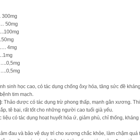
 300mg
 50mg
.100mg
.50mg
. 4mg
.1mg
.0,5mg
.0,5mg
tính sinh học cao, có tác dụng chống ôxy hóa, tăng sức đề khán
 bệnh tim mạch.
)
: Thảo dược có tác dụng trừ phong thấp, mạnh gân xương. Thi
 tê bại, rất tốt cho những người cao tuổi già yếu.
liệu có tác dụng hoạt huyết hóa ứ, giảm phù, chỉ thống, kháng 
iảm đau và bảo vệ duy trì cho xương chắc khỏe, làm chậm quá tr