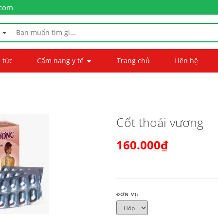
.com
 tức
Cẩm nang y tế
Trang chủ
Liên hệ
Cốt thoái vương
160.000₫
ĐƠN VỊ: