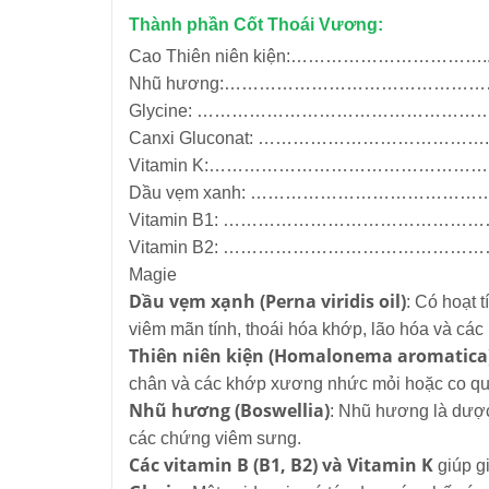
Thành phần Cốt Thoái Vương:
Cao Thiên niên kiện:……………………………..
Nhũ hương:…………………………………………
Glycine: …………………………………………….
Canxi Gluconat: ………………………………….
Vitamin K:……………………………………………
Dầu vẹm xanh: ……………………………………
Vitamin B1: ………………………………………….
Vitamin B2: ………………………………………….
Magie
Dầu vẹm xạnh (Perna viridis oil)
: Có hoạt 
viêm mãn tính, thoái hóa khớp, lão hóa và các
Thiên niên kiện (Homalonema aromatica
chân và các khớp xương nhức mỏi hoặc co quắp,
Nhũ hương (Boswellia)
: Nhũ hương là dược 
các chứng viêm sưng.
Các vitamin B (B1, B2) và Vitamin K
giúp g