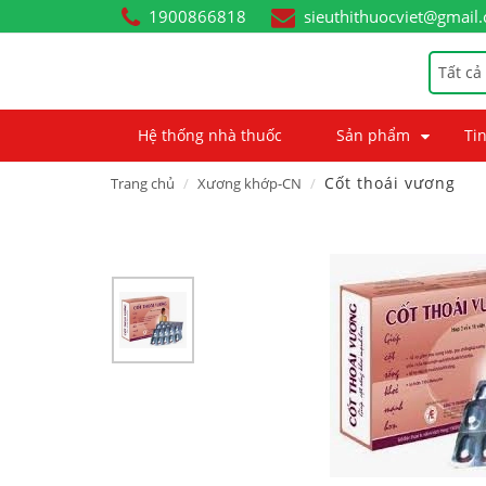
1900866818
sieuthithuocviet@gmail
Tất cả
Hệ thống nhà thuốc
Sản phẩm
Tin
Cốt thoái vương
Trang chủ
Xương khớp-CN