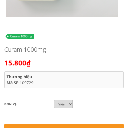
Curam 1000mg
Curam 1000mg
15.800₫
Thương hiệu
Mã SP
109729
ĐƠN VỊ: