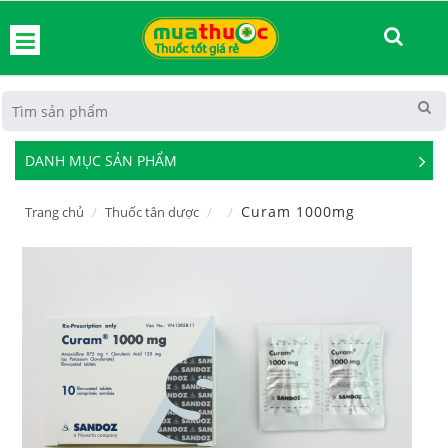
hoát
DANH MỤC SẢN PHẨM
See
Mor
Curam 1000mg
Trang chủ
Thuốc tân dược