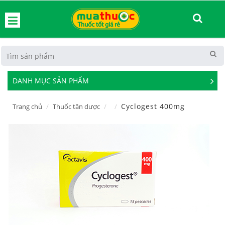
hoát
DANH MỤC SẢN PHẨM
See
Mor
Cyclogest 400mg
Trang chủ
Thuốc tân dược