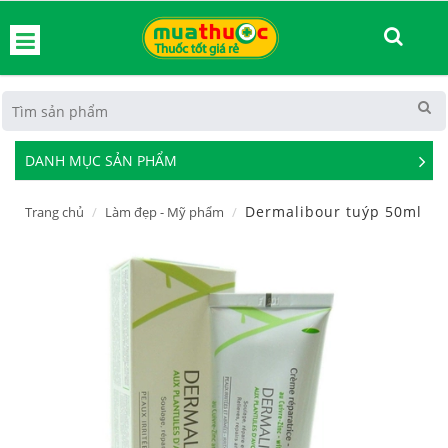
hoát
DANH MỤC SẢN PHẨM
See
Mor
Dermalibour tuýp 50ml
Trang chủ
Làm đẹp - Mỹ phẩm