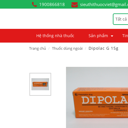
1900866818
sieuthithuocviet@gmail
Tất cả
Hệ thống nhà thuốc
Sản phẩm
Tin
Dipolac G 15g
Trang chủ
Thuốc dùng ngoài