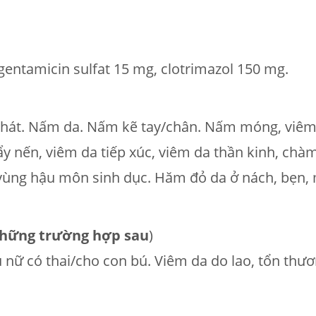
entamicin sulfat 15 mg, clotrimazol 150 mg.
hát. Nấm da. Nấm kẽ tay/chân. Nấm móng, viêm
y nến, viêm da tiếp xúc, viêm da thần kinh, chà
vùng hậu môn sinh dục. Hăm đỏ da ở nách, bẹn, m
những trường hợp sau
)
nữ có thai/cho con bú. Viêm da do lao, tổn thươ