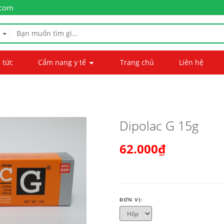
.com
 tức
Cẩm nang y tế
Trang chủ
Liên hệ
Dipolac G 15g
62.000₫
ĐƠN VỊ: