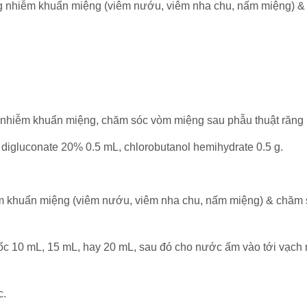
 nhiễm khuẩn miệng (viêm nướu, viêm nha chu, nấm miệng) &
hiễm khuẩn miệng, chăm sóc vòm miệng sau phẫu thuật răng 
digluconate 20% 0.5 mL, chlorobutanol hemihydrate 0.5 g.
iễm khuẩn miệng (viêm nướu, viêm nha chu, nấm miệng) & chăm 
cốc 10 mL, 15 mL, hay 20 mL, sau đó cho nước ấm vào tới vạch 
c.