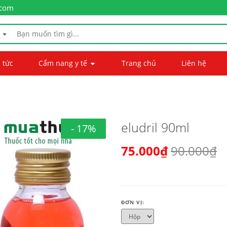
.com
 tức
Cẩm nang y tế
Trang chủ
Liên hệ
eludril 90ml
- 17%
75.000₫
90.000₫
ĐƠN VỊ: