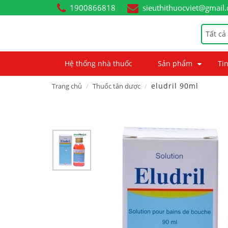
1900866818
sieuthithuocviet@gmail
Tất cả
Hệ thống nhà thuốc
Sản phẩm
Tin
eludril 90ml
Trang chủ
Thuốc tân dược