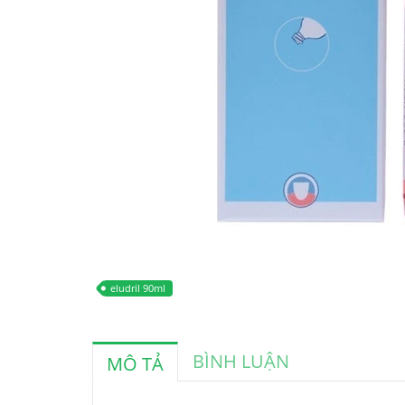
eludril 90ml
BÌNH LUẬN
MÔ TẢ