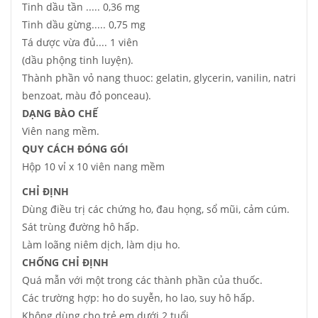
Tinh dầu tần ..... 0,36 mg
Tinh dầu gừng..... 0,75 mg
Tá dược vừa đủ.... 1 viên
(dầu phộng tinh luyện).
Thành phần vỏ nang thuoc: gelatin, glycerin, vanilin, natri
benzoat, màu đỏ ponceau).
DẠNG BÀO CHẾ
Viên nang mềm.
QUY CÁCH ĐÓNG GÓI
Hộp 10 vỉ x 10 viên nang mềm
CHỈ ĐỊNH
Dùng điều trị các chứng ho, đau họng, sổ mũi, cảm cúm.
Sát trùng đường hô hấp.
Làm loãng niêm dịch, làm dịu ho.
CHỐNG CHỈ ĐỊNH
Quá mẫn với một trong các thành phần của thuốc.
Các trường hợp: ho do suyễn, ho lao, suy hô hấp.
Không dùng cho trẻ em dưới 2 tuổi.