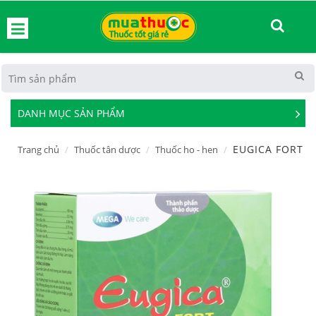
hoát
DANH MỤC SẢN PHẨM
See
Mor
EUGICA FORT
Trang chủ
Thuốc tân dược
Thuốc ho - hen