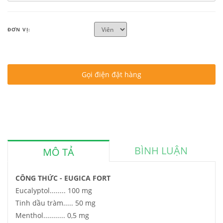
ĐƠN VỊ:
Gọi điện đặt hàng
BÌNH LUẬN
MÔ TẢ
CÔNG THỨC - EUGICA FORT
Eucalyptol........ 100 mg
Tinh dầu tràm..... 50 mg
Menthol........... 0,5 mg