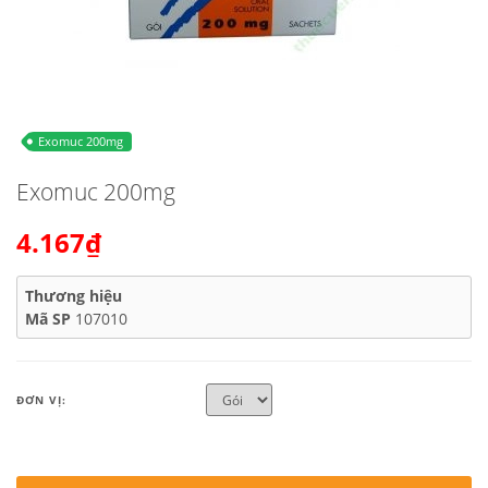
Exomuc 200mg
Exomuc 200mg
4.167₫
Thương hiệu
Mã SP
107010
ĐƠN VỊ: