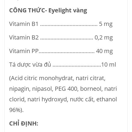
CÔNG THỨC- Eyelight vàng
Vitamin B1 ....................................... 5 mg
Vitamin B2 .................................... 0,2 mg
Vitamin PP...................................... 40 mg
Tá dược vừa đủ .................................10 ml
(Acid citric monohydrat, natri citrat,
nipagin, nipasol, PEG 400, borneol, natri
clorid, natri hydroxyd, nước cất, ethanol
96%).
CHỈ ĐỊNH: