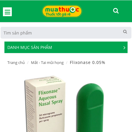
hoát
DANH MỤC SẢN PHẨM
See
Mor
Flixonase 0.05%
Trang chủ
Mắt - Tai mũi họng