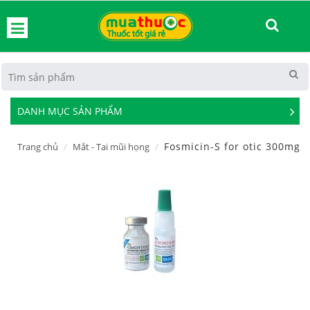
hoát
DANH MỤC SẢN PHẨM
See
Mor
Fosmicin-S for otic 300mg
Trang chủ
Mắt - Tai mũi họng