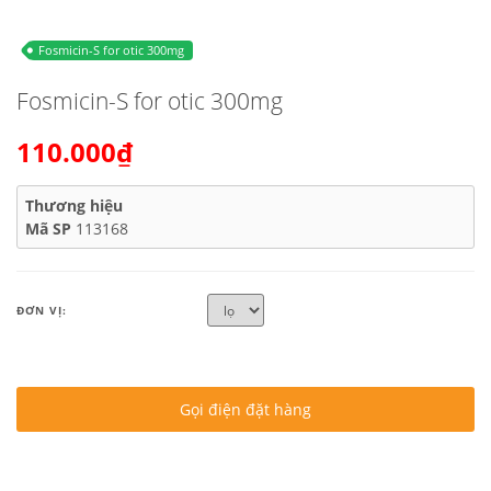
Fosmicin-S for otic 300mg
Fosmicin-S for otic 300mg
110.000₫
Thương hiệu
Mã SP
113168
ĐƠN VỊ:
Gọi điện đặt hàng