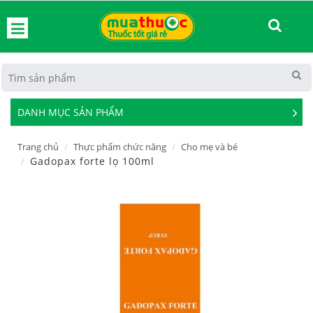
hoát
DANH MỤC SẢN PHẨM
See
Mor
Trang chủ
Thực phẩm chức năng
Cho mẹ và bé
Gadopax forte lọ 100ml