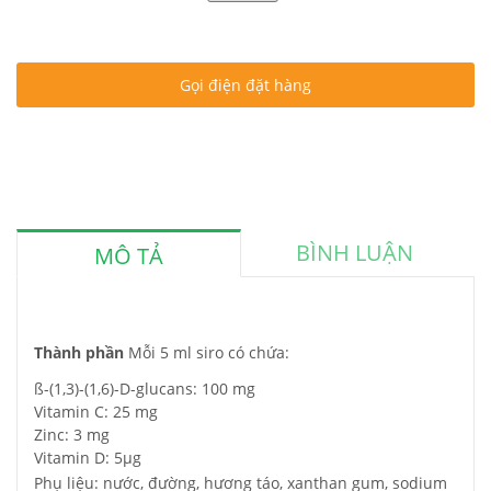
Gọi điện đặt hàng
BÌNH LUẬN
MÔ TẢ
Thành phần
Mỗi 5 ml siro có chứa:
ß-(1,3)-(1,6)-D-glucans: 100 mg
Vitamin C: 25 mg
Zinc: 3 mg
Vitamin D: 5µg
Phụ liệu: nước, đường, hương táo, xanthan gum, sodium