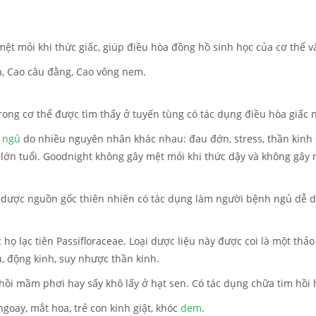
ệt mỏi khi thức giấc, giúp điều hòa đồng hồ sinh học của cơ thể v
ên, Cao câu đằng, Cao vông nem.
ng cơ thể được tìm thấy ở tuyến tùng có tác dụng điều hòa giấc n
 ngủ
do nhiều nguyên nhân khác nhau: đau đớn, stress, thần kinh 
ời lớn tuổi. Goodnight không gây mệt mỏi khi thức dậy và không gâ
dược nguồn gốc thiên nhiên có tác dụng làm người bệnh ngủ dễ d
ộc họ lạc tiên Passifloraceae. Loại dược liệu này được coi là một th
, động kinh, suy nhược thần kinh.
 chồi mầm phơi hay sấy khô lấy ở hạt sen. Có tác dụng chữa tim hồi
ngoay, mắt hoa, trẻ con kinh giật, khóc
dem
.