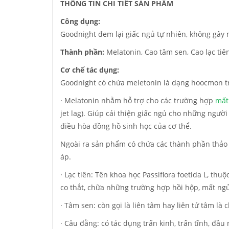
THÔNG TIN CHI TIẾT SẢN PHẨM
Công dụng:
Goodnight đem lại giấc ngủ tự nhiên, không gây m
Thành phần:
Melatonin, Cao tâm sen, Cao lạc ti
Cơ chế tác dụng:
Goodnight có chứa meletonin là dạng hoocmon tro
· Melatonin nhằm hỗ trợ cho các trường hợp
mất
jet lag). Giúp cải thiện giấc ngủ cho những ngư
điều hòa đồng hồ sinh học của cơ thể.
Ngoài ra sản phẩm có chứa các thành phần thảo 
áp.
· Lạc tiên: Tên khoa học Passiflora foetida L, thu
co thắt, chữa những trường hợp hồi hộp, mất ngủ
· Tâm sen: còn gọi là liên tâm hay liên tử tâm là
· Câu đằng: có tác dụng trấn kinh, trấn tĩnh, đầu 