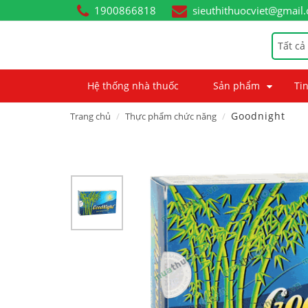
1900866818
sieuthithuocviet@gmail
Tất cả
Hệ thống nhà thuốc
Sản phẩm
Tin
Goodnight
Trang chủ
Thực phẩm chức năng