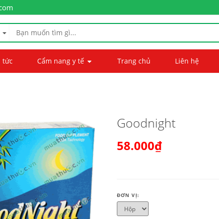
.com
 tức
Cẩm nang y tế
Trang chủ
Liên hệ
Goodnight
58.000₫
ĐƠN VỊ: