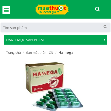
hoát
DANH MỤC SẢN PHẨM
See
Mor
Hamega
Trang chủ
Gan mật thận - CN