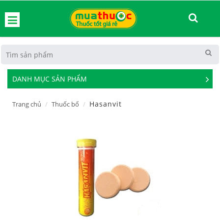
hoát
DANH MỤC SẢN PHẨM
See
Mor
Hasanvit
Trang chủ
Thuốc bổ