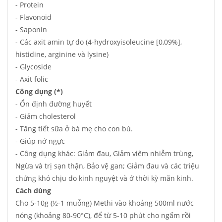
- Protein
- Flavonoid
- Saponin
- Các axit amin tự do (4-hydroxyisoleucine [0,09%],
histidine, arginine và lysine)
- Glycoside
- Axit folic
Công dụng (*)
- Ổn định đường huyết
- Giảm cholesterol
- Tăng tiết sữa ở bà mẹ cho con bú.
- Giúp nở ngực
- Công dụng khác: Giảm đau, Giảm viêm nhiễm trùng,
Ngừa và trị sạn thận, Bảo vệ gan; Giảm đau và các triệu
chứng khó chịu do kinh nguyệt và ở thời kỳ mãn kinh.
Cách dùng
Cho 5-10g (½-1 muỗng) Methi vào khoảng 500ml nước
nóng (khoảng 80-90°C), để từ 5-10 phút cho ngấm rồi