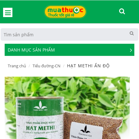
hoát
DANH MỤC SẢN PHẨM
See
Mor
HẠT METHI ẤN ĐỘ
Trang chủ
Tiểu đường-CN