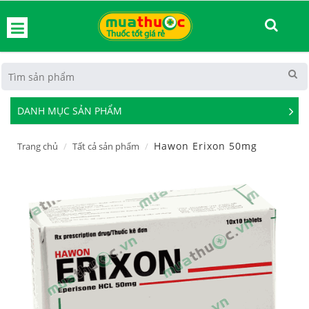
hoát
DANH MỤC SẢN PHẨM
See
Mor
Hawon Erixon 50mg
Trang chủ
Tất cả sản phẩm