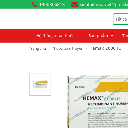
1900866818
sieuthithuocviet@gmail
Tất cả
Hệ thống nhà thuốc
Sản phẩm
Tin
Hemax 2000 IU
Trang chủ
Thuốc tiêm truyền