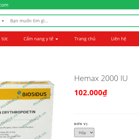
.com
 tức
Cẩm nang y tế
Trang chủ
Liên hệ
Hemax 2000 IU
102.000₫
ĐƠN VỊ: