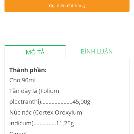
Gọi điện đặt hàng
BÌNH LUẬN
MÔ TẢ
Thành phần:
Cho 90ml
Tần dày lá (Folium
plectranthi).....................45,00g
Núc nác (Cortex Oroxylum
indicum)...............11,25g
Cineol