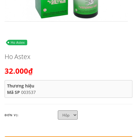
Ho Astex
Ho Astex
32.000₫
Thương hiệu
Mã SP
003537
ĐƠN VỊ: