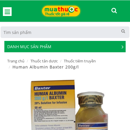
hoát
DANH MỤC SẢN PHẨM
See
Mor
Trang chủ
Thuốc tân dược
Thuốc tiêm truyền
Human Albumin Baxter 200g/l