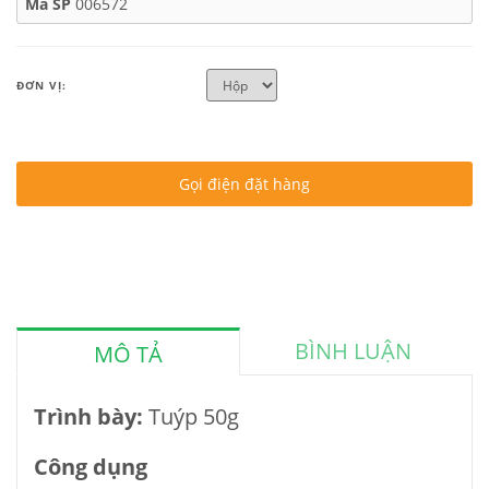
Mã SP
006572
ĐƠN VỊ:
Gọi điện đặt hàng
BÌNH LUẬN
MÔ TẢ
Trình bày:
Tuýp 50g
Công dụng