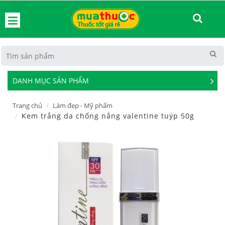
hoát
DANH MỤC SẢN PHẨM
See
Mor
Trang chủ
Làm đẹp - Mỹ phẩm
Kem trắng da chống nắng valentine tuýp 50g