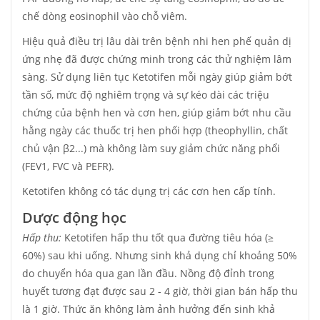
chế dòng eosinophil vào chỗ viêm.
Hiệu quả điều trị lâu dài trên bệnh nhi hen phế quản dị
ứng nhẹ đã được chứng minh trong các thử nghiệm lâm
sàng. Sử dụng liên tục Ketotifen mỗi ngày giúp giảm bớt
tần số, mức độ nghiêm trọng và sự kéo dài các triệu
chứng của bệnh hen và cơn hen, giúp giảm bớt nhu cầu
hằng ngày các thuốc trị hen phối hợp (theophyllin, chất
chủ vận β2...) mà không làm suy giảm chức năng phổi
(FEV1, FVC và PEFR).
Ketotifen không có tác dụng trị các cơn hen cấp tính.
Dược động học
Hấp thu:
Ketotifen hấp thu tốt qua đường tiêu hóa (≥
60%) sau khi uống. Nhưng sinh khả dụng chỉ khoảng 50%
do chuyển hóa qua gan lần đầu. Nồng độ đỉnh trong
huyết tương đạt được sau 2 - 4 giờ, thời gian bán hấp thu
là 1 giờ. Thức ăn không làm ảnh hưởng đến sinh khả