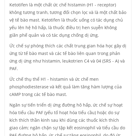
Ketotifen là một chất ức chế histamin (H1 - receptor)
không tương tranh, tương đối chọn lọc và là một chất bảo
vệ tế bào mast. Ketotifen là thuốc uống có tác dụng chủ
yếu lên hệ hô hấp, là thuốc điều trị hen suyễn không
giãn phế quản và có tác dụng chống dị ứng.
Ức chế sự phóng thích các chất trung gian hóa học gây dị
ứng từ tế bào mast và các tế bào liên quan trong phản
ứng dị ứng như histamin, leukotrien C4 và 04 (SRS - A) và
PAF.
Ức chế thụ thể H1 - histamin và ức chế men
phosphodiesterase và kết quả làm tăng hàm lượng của
cAMP trong các tế bào mast.
Ngăn sự tiến triển dị ứng đường hô hấp, ức chế sự hoạt
hóa tiểu cầu PAF (yếu tố hoạt hóa tiểu cầu) hoặc do sự
kích thích thần kinh sau khi dùng các thuốc kích thích
giao cảm; ngăn chặn sự tập kết eosinophil và tiểu cầu do
PAF đường hô hấp, ức chế sự tăng eosinophil, do đó ức