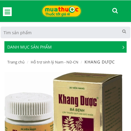
hoát
DANH MỤC SẢN PHẨM
See
Mor
KHANG DƯỢC
Trang chủ
Hỗ trợ sinh lý Nam - Nữ-CN