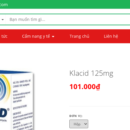
.com
 tức
Cẩm nang y tế
Trang chủ
Liên hệ
Klacid 125mg
101.000₫
ĐƠN VỊ: