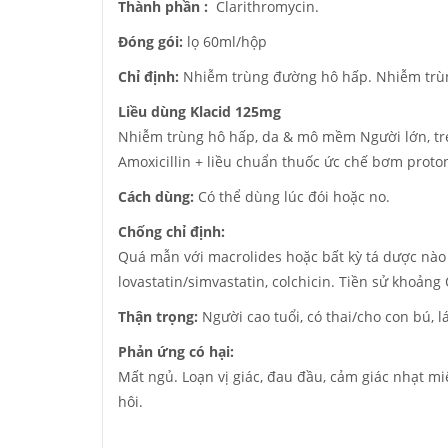
Thành phần :
Clarithromycin.
Đóng gói:
lọ 60ml/hộp
Chỉ định:
Nhiễm trùng đường hô hấp. Nhiễm trùng
Liều dùng Klacid 125mg
Nhiễm trùng hô hấp, da & mô mềm Người lớn, trẻ 
Amoxicillin + liều chuẩn thuốc ức chế bơm proton
Cách dùng:
Có thể dùng lúc đói hoặc no.
Chống chỉ định:
Quá mẫn với macrolides hoặc bất kỳ tá dược nào 
lovastatin/simvastatin, colchicin. Tiền sử khoảng
Thận trọng:
Người cao tuổi, có thai/cho con bú, 
Phản ứng có hại:
Mất ngủ. Loạn vị giác, đau đầu, cảm giác nhạt mi
hôi.