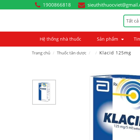
1900866818
sieuthithuocviet@gmail
Tất cả
Hệ thống nhà thuốc
Sản phẩm
Tin
Klacid 125mg
Trang chủ
Thuốc tân dược