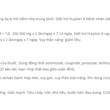
 da & mô mềm nhẹ-trung bình. Diệt trừ H.pylori ở bệnh nhân loét
> 12t. 250-500 mg x 2 lần/ngày x 7-14 ngày. Diệt trừ H.pylori ở ng
) x 2 lần/ngày x 7 ngày. Suy thận nặng: giảm liều.
của thuốc. Dùng đồng thời astemizole, cisapride, pimozide, terfe
 QT kéo dài, loạn nhịp thất bao gồm xoắn đỉnh.
lái xe/vận hành máy móc, suy gan, suy thận vừa-nặng. Khi dùng cùn
ệng. Giãn mạch. Tiêu chảy, nôn, khó tiêu, buồn nôn, đau bụng. Chứ