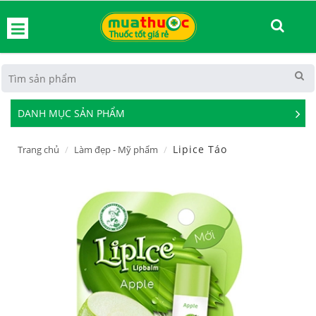
hoát
DANH MỤC SẢN PHẨM
See
Mor
Lipice Táo
Trang chủ
Làm đẹp - Mỹ phẩm